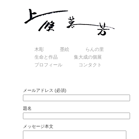
木彫
墨絵
らんの里
生命と作品
集大成の個展
プロフィール
コンタクト
お問い合わせ2
メールアドレス (必須)
題名
メッセージ本文