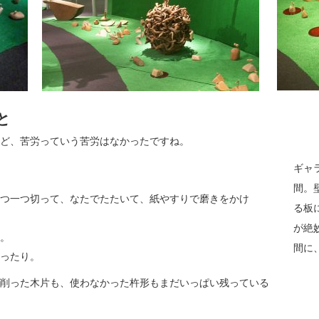
と
ど、苦労っていう苦労はなかったですね。
ギャ
間。
つ一つ切って、なたでたたいて、紙やすりで磨きをかけ
る板
が絶
。
間に
ったり。
削った木片も、使わなかった杵形もまだいっぱい残っている