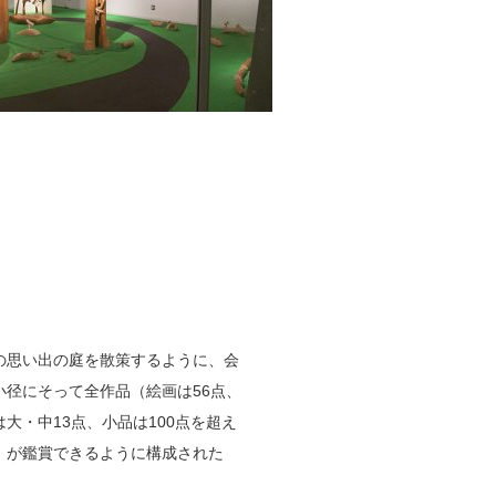
の思い出の庭を散策するように、会
小径にそって全作品（絵画は56点、
は大・中13点、小品は100点を超え
）が鑑賞できるように構成された