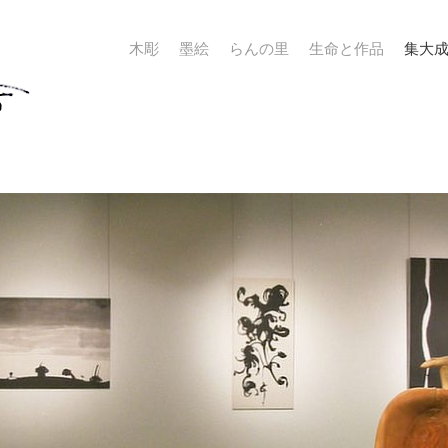
木彫
墨絵
らんの里
生命と作品
集大