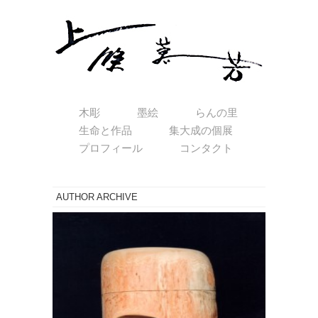
木彫
墨絵
らんの里
生命と作品
集大成の個展
プロフィール
コンタクト
AUTHOR ARCHIVE